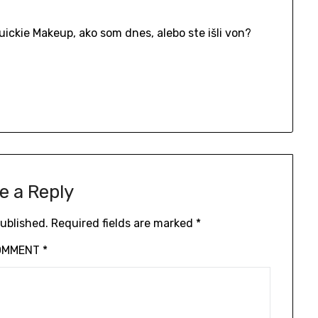
uickie Makeup, ako som dnes, alebo ste išli von?
e a Reply
published.
Required fields are marked
*
OMMENT
*