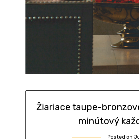
Žiariace taupe-bronzové
minútový kaž
Posted on
Ju