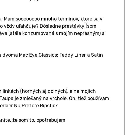
tu; Mám soooooooo mnoho termínov, ktoré sa v
o to vždy uľahčuje? Dôsledne prestávky (som
áva (stále konzumovaná s mojím nepresným) a
s dvoma Mac Eye Classics: Teddy Liner a Satin
linkách (horných aj dolných), a na mojich
Taupe je zmiešaný na vrchole. Oh, tiež používam
rcier Nu Prefere Ripstick.
mnite, že som to, opotrebujem!