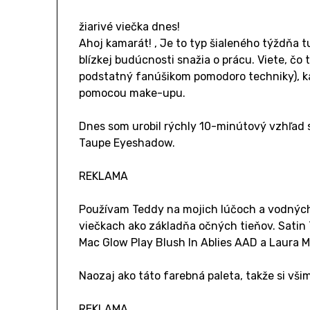
žiarivé viečka dnes!
Ahoj kamarát! , Je to typ šialeného týždňa 
blízkej budúcnosti snažia o prácu. Viete, č
podstatný fanúšikom pomodoro techniky), k
pomocou make-upu.
Dnes som urobil rýchly 10-minútový vzhľad 
Taupe Eyeshadow.
REKLAMA
Používam Teddy na mojich lúčoch a vodných 
viečkach ako základňa očných tieňov. Satin 
Mac Glow Play Blush In Ablies AAD a Laura Me
Naozaj ako táto farebná paleta, takže si vši
REKLAMA